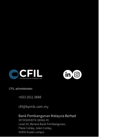
CFIL administrator:
+603 2611 3888
cfil@bpmb.com.my
Bank Pembangunan Malaysia Berhad
197301003074 (16562
-K)
Level 30, Menara Bank Pembangunan,
Plaza Conlay, Jalan Conlay,
50450 Kuala Lumpur.